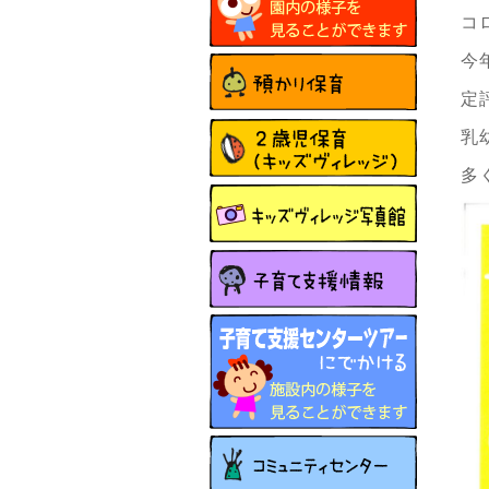
コ
今
定
乳
多