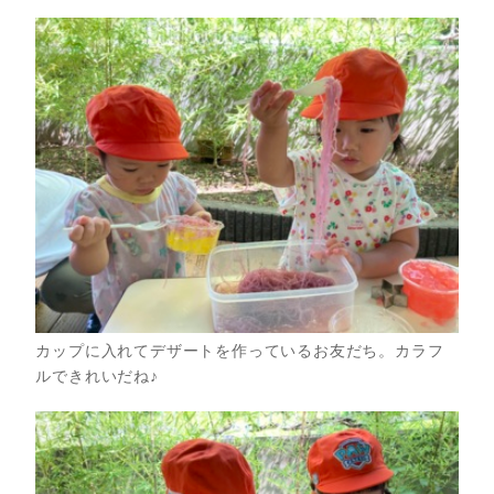
カップに入れてデザートを作っているお友だち。カラフ
ルできれいだね♪